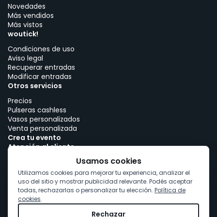
Novedades
Más vendidos
Más vistos
woutick!
Condiciones de uso
Aviso legal
Recuperar entradas
Modificar entradas
Otros servicios
Precios
Pulseras cashless
Vasos personalizados
Venta personalizada
Crea tu evento
Atención al cliente
Trabajar con woutick!
Usamos cookies
Política de cookies
Utilizamos cookies para mejorar tu experiencia, analizar el
Consentimiento de cookies
uso del sitio y mostrar publicidad relevante. Podés aceptar
todas, rechazarlas o personalizar tu elección.
Política de
cookies
.
Rechazar