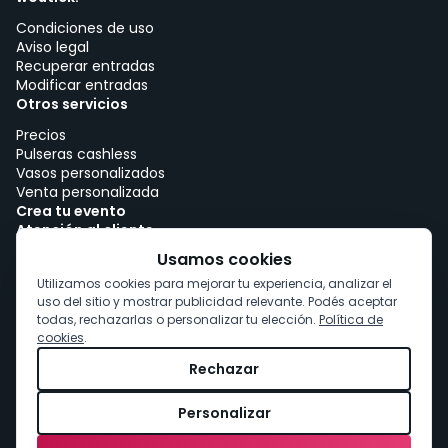
Condiciones de uso
Aviso legal
Recuperar entradas
Modificar entradas
Otros servicios
Precios
Pulseras cashless
Vasos personalizados
Venta personalizada
Crea tu evento
Atención al cliente
Trabajar con woutick!
Usamos cookies
Política de cookies
Utilizamos cookies para mejorar tu experiencia, analizar el
Consentimiento de cookies
uso del sitio y mostrar publicidad relevante. Podés aceptar
todas, rechazarlas o personalizar tu elección.
Política de
cookies
.
Rechazar
Personalizar