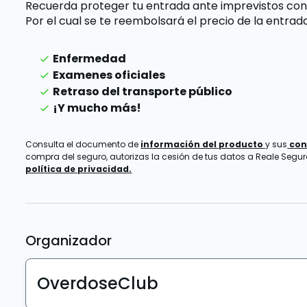
Recuerda proteger tu entrada ante imprevistos con
Por el cual se te reembolsará el precio de la entra
Enfermedad
Examenes oficiales
Retraso del transporte público
¡Y mucho más!
Consulta el documento de
información del producto
y sus
con
compra del seguro, autorizas la cesión de tus datos a Reale Seguros
política de privacidad.
Organizador
OverdoseClub