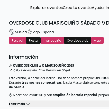
Explorar eventos
Crea tu evento
Ayuda
I
OVERDOSE CLUB MARISQUIÑO SÁBADO 9 
Música
Vigo
,
España
Festival
Fiesta
marisquiño
Overdose club
vigo
Información
🎉
OVERDOSE CLUB x O MARISQUIÑO 2025
📍
7, 8 y 9 de agosto · Sala Masterclub (Vigo)
Este verano, la noche del Marisquiño tiene nombre propio:
OVERDOS
Durante
tres noches consecutivas
, la sala Masterclub se convierte 
de Galicia
.
🕛 A partir de las
00:30H
y con
ampliación horaria especial
, prepár
Leer más