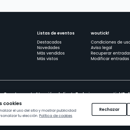
Listas de eventos
woutick!
Destacados
Condiciones de us
Novedades
Aviso legal
Más vendidos
Recuperar entrada
Más vistos
Modificar entradas
Crea tu evento
Atención al cliente
Trabajar con woutick!
Pol
 cookies
Rechazar
alizar el uso del sitio y mostrar publicidad
sonalizar tu elección.
Política de cookies
.