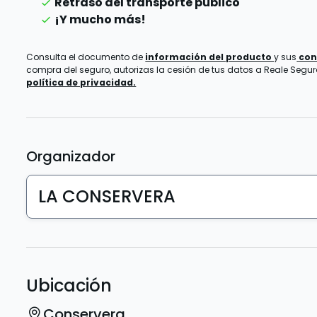
Retraso del transporte público
¡Y mucho más!
Consulta el documento de
información del producto
y sus
con
compra del seguro, autorizas la cesión de tus datos a Reale Seguros
política de privacidad.
Organizador
LA CONSERVERA
Ubicación
Conservera