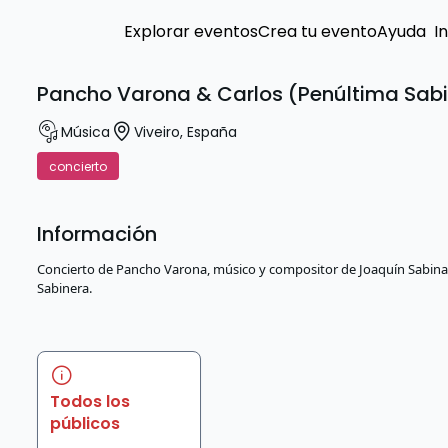
Explorar eventos
Crea tu evento
Ayuda
I
Pancho Varona & Carlos (Penúltima Sab
Música
Viveiro
,
España
concierto
Información
Concierto de Pancho Varona, músico y compositor de Joaquín Sabina, 
Sabinera.
Todos los
públicos