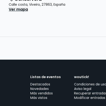
Calle costa
,
Viveiro
,
27863
,
España
Ver mapa
Listas de eventos
woutick!
Destacados
Condiciones de us
Novedades
Aviso legal
Más vendidos
Recuperar entrada
Más vistos
Modificar entradas