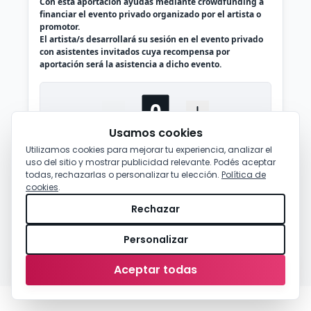
Con esta aportación ayudas mediante crowdfunding a
financiar el evento privado organizado por el artista o
promotor.
El artista/s desarrollará su sesión en el evento privado
con asistentes invitados cuya recompensa por
aportación será la asistencia a dicho evento.
Usamos cookies
Utilizamos cookies para mejorar tu experiencia, analizar el
uso del sitio y mostrar publicidad relevante. Podés aceptar
todas, rechazarlas o personalizar tu elección.
Política de
cookies
.
Rechazar
Personalizar
0,00 €
-
Comprar
Aceptar todas