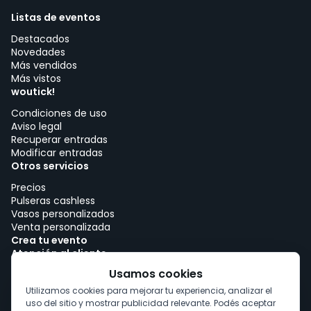
Listas de eventos
Destacados
Novedades
Más vendidos
Más vistos
woutick!
Condiciones de uso
Aviso legal
Recuperar entradas
Modificar entradas
Otros servicios
Precios
Pulseras cashless
Vasos personalizados
Venta personalizada
Crea tu evento
Atención al cliente
Trabajar con woutick!
Usamos cookies
Política de cookies
Utilizamos cookies para mejorar tu experiencia, analizar el
Consentimiento de cookies
uso del sitio y mostrar publicidad relevante. Podés aceptar