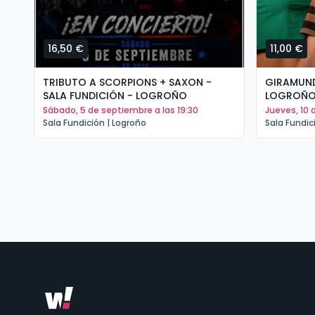
16,50 €
11,00 €
TRIBUTO A SCORPIONS + SAXON -
GIRAMUND
SALA FUNDICIÓN - LOGROÑO
LOGROÑ
sábado, 5 de septiembre a las 19:30
jueves, 10
Sala Fundición | Logroño
Sala Fundic