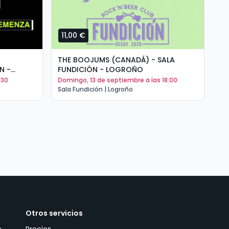
11,00 €
1
THE BOOJUMS (CANADÁ) - SALA
AR
N -
FUNDICIÓN - LOGROÑO
DO
:30
domingo, 13 de septiembre a las 18:00
v
Sala Fundición | Logroño
Sal
Otros servicios