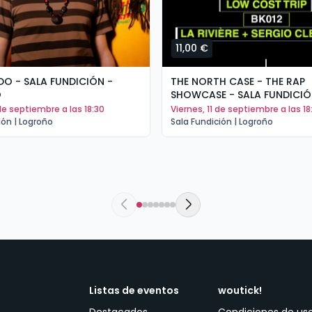
11,00 €
O - SALA FUNDICIÓN -
THE NORTH CASE - THE RAP
O
SHOWCASE - SALA FUNDICIÓ
LOGROÑO
 de septiembre a las 18:30
viernes, 11 de septiembre a las 18
ión | Logroño
Sala Fundición | Logroño
Listas de eventos
woutick!