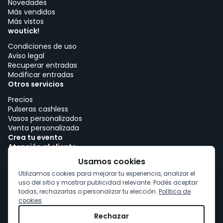
Novedades
Más vendidos
Más vistos
woutick!
Condiciones de uso
Aviso legal
Recuperar entradas
Modificar entradas
Otros servicios
Precios
Pulseras cashless
Vasos personalizados
Venta personalizada
Crea tu evento
Atención al cliente
Trabajar con woutick!
Usamos cookies
Política de cookies
Utilizamos cookies para mejorar tu experiencia, analizar el
Consentimiento de cookies
uso del sitio y mostrar publicidad relevante. Podés aceptar
todas, rechazarlas o personalizar tu elección.
Política de
cookies
.
Rechazar