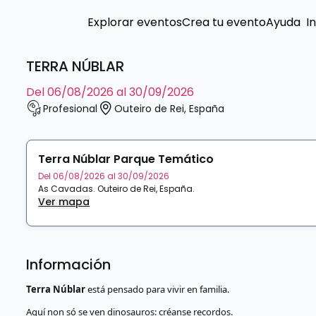
Explorar eventos
Crea tu evento
Ayuda
I
TERRA NÚBLAR
del 06/08/2026 al 30/09/2026
Profesional
Outeiro de Rei
,
España
Terra Núblar Parque Temático
Del 06/08/2026 al 30/09/2026
As Cavadas
.
Outeiro de Rei
,
España
.
Ver mapa
Información
Terra Núblar
está pensado para vivir en familia.
Aquí non só se ven dinosauros: créanse recordos.