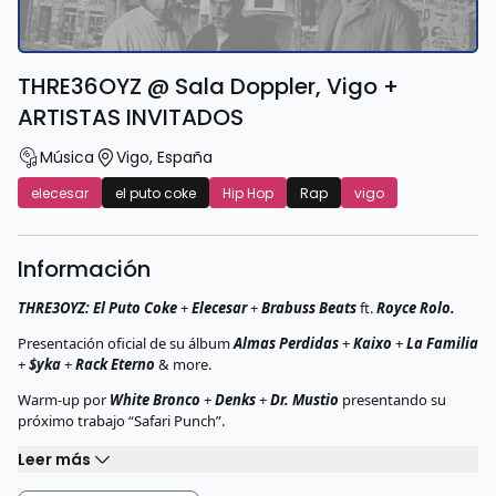
THRE36OYZ @ Sala Doppler, Vigo +
ARTISTAS INVITADOS
Música
Vigo
,
España
elecesar
el puto coke
Hip Hop
Rap
vigo
Información
THRE3OYZ: El Puto Coke
+
Elecesar
+
Brabuss Beats
ft.
Royce Rolo.
Presentación oficial de su álbum
Almas Perdidas
+
Kaixo
+
La Familia
+
$yka
+
Rack Eterno
& more.
Warm-up por
White Bronco
+
Denks
+
Dr. Mustio
presentando su
próximo trabajo “Safari Punch”.
Leer más