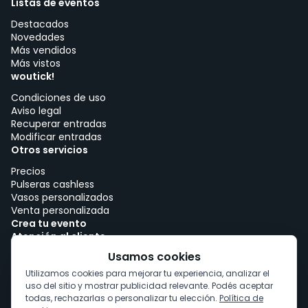
Listas de eventos
Destacados
Novedades
Más vendidos
Más vistos
woutick!
Condiciones de uso
Aviso legal
Recuperar entradas
Modificar entradas
Otros servicios
Precios
Pulseras cashless
Vasos personalizados
Venta personalizada
Crea tu evento
Atención al cliente
Trabajar con woutick!
Usamos cookies
Política de cookies
Utilizamos cookies para mejorar tu experiencia, analizar el
Consentimiento de cookies
uso del sitio y mostrar publicidad relevante. Podés aceptar
todas, rechazarlas o personalizar tu elección.
Política de