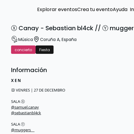
Explorar eventos
Crea tu evento
Ayuda
I
Ⓧ Canay - Sebastian bl4ck // Ⓨ mugger
Música
Coruña A
,
España
concierto
Fiesta
Información
X E N
🔳 VENRES | 27 DE DECEMBRO
SALA Ⓧ
@samuel.canay
@sebastianbl4ck
SALA Ⓨ
@muggers__