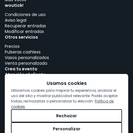
woutick!
Condiciones de uso
Aviso legal
Recuperar entradas
Modificar entradas
Otros servicios
Precios
Pulseras cashless
Vasos personalizados
Venta personalizada
Crea tu evento
Atención al cliente
Trabajar con woutick!
Usamos cookies
Política de cookies
Utilizamos cookies para mejorar tu experiencia, analizar el
Consentimiento de cookies
uso del sitio y mostrar publicidad relevante. Podés aceptar
todas, rechazarlas o personalizar tu elección.
Política de
cookies
.
Rechazar
Personalizar