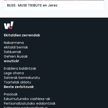
BLISS · MUSE TRIBUTE en Jerez
igandea, 8 ko azaroa etan 19:30
Asociación Cultural La Guarida del Ángel | Jerez de la Frontera
Ekitaldien zerrendak
Nabarmena
ekitaldi berriak
Salduenak
Gehien ikusiak
woutick!
Erabilera baldintzak
Lege oharra
Sarrerak berreskuratu
Txartelak aldatu
Beste zerbitzuak
Prezioak
Eskumuturreko cashless-ak
Pertsonalizatutako edalontziak