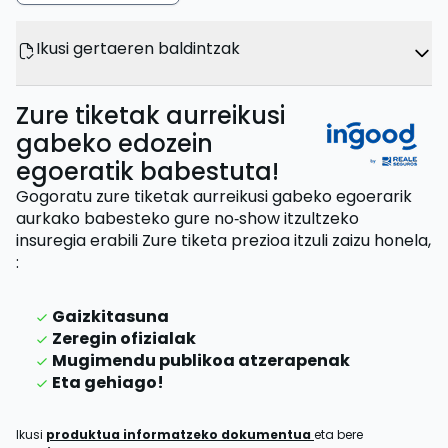
Ikusi gertaeren baldintzak
Zure tiketak aurreikusi
gabeko edozein
egoeratik babestuta!
Gogoratu zure tiketak aurreikusi gabeko egoerarik
aurkako babesteko gure no‑show itzultzeko
insuregia erabili
Zure tiketa prezioa itzuli zaizu
honela,
:
Gaizkitasuna
Zeregin ofizialak
Mugimendu publikoa atzerapenak
Eta gehiago!
Ikusi
produktua informatzeko dokumentua
eta bere