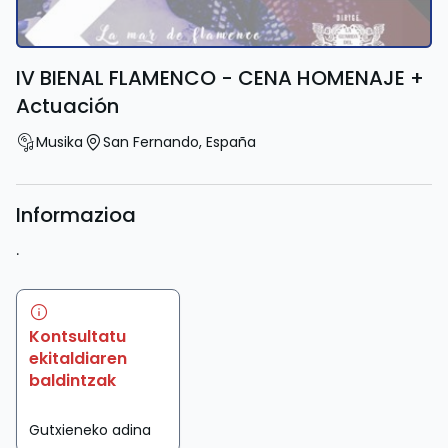
IV BIENAL FLAMENCO - CENA HOMENAJE +
Actuación
Musika
San Fernando
,
España
Informazioa
.
Kontsultatu
ekitaldiaren
baldintzak
Gutxieneko adina