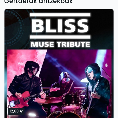
Gertaerak antzekoak
12,60 €