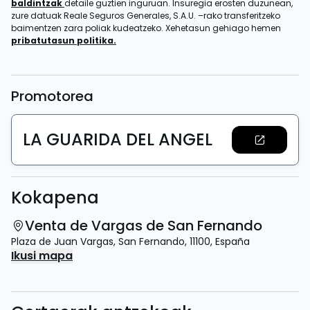
baldintzak
detaile guztien inguruan. Insuregia erosten duzunean,
zure datuak Reale Seguros Generales, S.A.U. –rako transferitzeko
baimentzen zara poliak kudeatzeko. Xehetasun gehiago hemen
pribatutasun politika.
Promotorea
LA GUARIDA DEL ANGEL
Kokapena
Venta de Vargas de San Fernando
Plaza de Juan Vargas
,
San Fernando
,
11100
,
España
Ikusi mapa