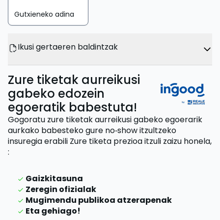
Gutxieneko adina
Ikusi gertaeren baldintzak
Zure tiketak aurreikusi
gabeko edozein
egoeratik babestuta!
Gogoratu zure tiketak aurreikusi gabeko egoerarik
aurkako babesteko gure no‑show itzultzeko
insuregia erabili
Zure tiketa prezioa itzuli zaizu
honela,
:
Gaizkitasuna
Zeregin ofizialak
Mugimendu publikoa atzerapenak
Eta gehiago!