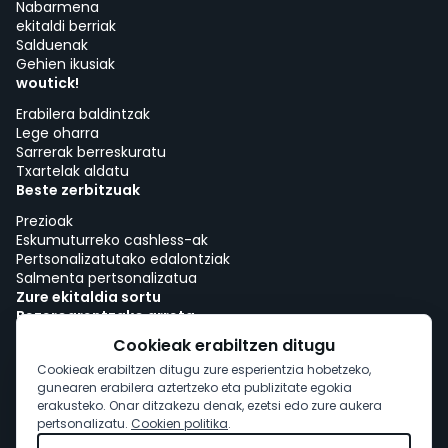
Nabarmena
ekitaldi berriak
Salduenak
Gehien ikusiak
woutick!
Erabilera baldintzak
Lege oharra
Sarrerak berreskuratu
Txartelak aldatu
Beste zerbitzuak
Prezioak
Eskumuturreko cashless-ak
Pertsonalizatutako edalontziak
Salmenta pertsonalizatua
Zure ekitaldia sortu
Bezeroarentzako arreta
Lana woutick-ekin!
Cookieak erabiltzen ditugu
Cookie-politika
Cookieak erabiltzen ditugu zure esperientzia hobetzeko,
Cookie-baimena
gunearen erabilera aztertzeko eta publizitate egokia
erakusteko. Onar ditzakezu denak, ezetsi edo zure aukera
pertsonalizatu.
Cookien politika
.