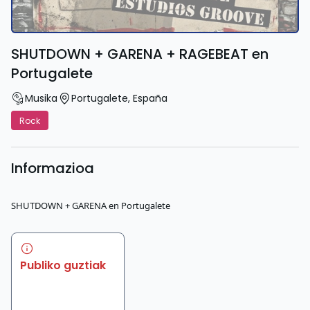
SHUTDOWN + GARENA + RAGEBEAT en
Portugalete
Musika
Portugalete
,
España
Rock
Informazioa
SHUTDOWN + GARENA en Portugalete
Publiko guztiak