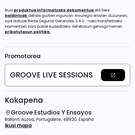
Ikusi
produktua informatzeko dokumentua
eta bere
baldintzak
detaile guztien inguruan. Insuregia erosten duzunean,
zure datuak Reale Seguros Generales, S.A.U. –rako transferitzeko
baimentzen zara poliak kudeatzeko. Xehetasun gehiago hemen
pribatutasun politika.
Promotorea
GROOVE LIVE SESSIONS
Kokapena
Groove Estudios Y Ensayos
Ballonti Auzoa
,
Portugalete
,
48920
,
España
Ikusi mapa