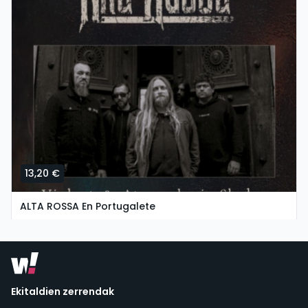
13,20 €
ALTA ROSSA En Portugalete
asteazkena, 7 ko urria etan 17:30
Groove Estudios Y Ensayos | Portugalete
Ekitaldien zerrendak