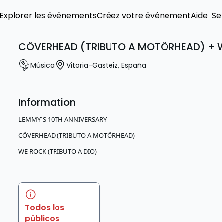
Explorer les événements
Créez votre événement
Aide
Se
CÖVERHEAD (TRIBUTO A MOTÖRHEAD) + WE
Música
Vitoria-Gasteiz
,
España
Information
LEMMY´S 10TH ANNIVERSARY
CÖVERHEAD (TRIBUTO A MOTÖRHEAD)
WE ROCK (TRIBUTO A DIO)
Todos los
públicos