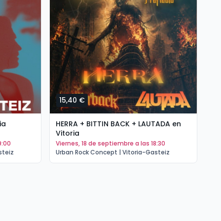
15,40 €
1
ia
HERRA + BITTIN BACK + LAUTADA en
PO
Vitoria
(T
9:00
viernes, 18 de septiembre a las 18:30
s
steiz
Urban Rock Concept | Vitoria-Gasteiz
Ur