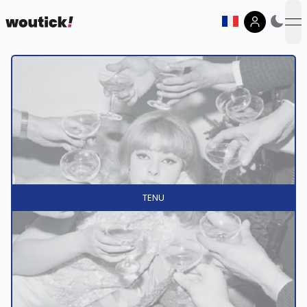
op
TENU