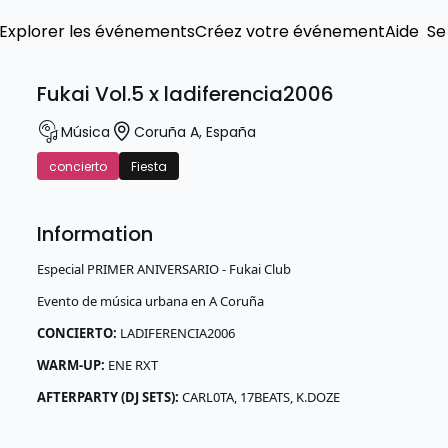
Explorer les événements
Créez votre événement
Aide
Se
Fukai Vol.5 x ladiferencia2006
Música
Coruña A
,
España
concierto
Fiesta
Information
Especial PRIMER ANIVERSARIO - Fukai Club
Evento de música urbana en A Coruña
CONCIERTO:
LADIFERENCIA2006
WARM-UP:
ENE RXT
AFTERPARTY (DJ SETS):
CARL0TA, 17BEATS, K.DOZE