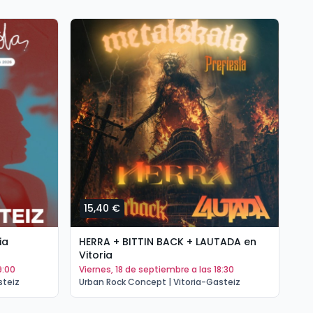
15,40 €
1
ia
HERRA + BITTIN BACK + LAUTADA en
PO
Vitoria
(T
9:00
viernes, 18 de septiembre a las 18:30
s
steiz
Urban Rock Concept | Vitoria-Gasteiz
Ur