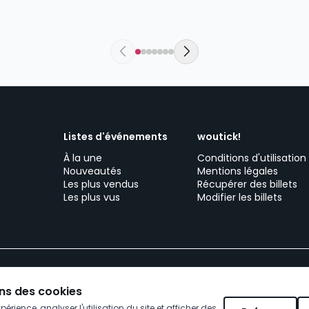
Listes d'événements
woutick!
À la une
Conditions d'utilisation
Nouveautés
Mentions légales
Les plus vendus
Récupérer des billets
Les plus vus
Modifier les billets
ez votre événement
Service client
Travailler avec woutick!
Poli
ons des cookies
érience, analyser l'utilisation du site et afficher des