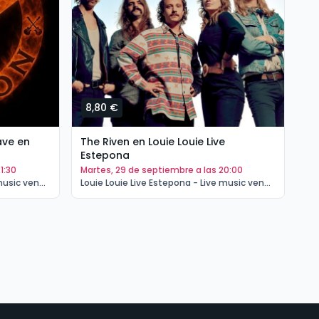
8,80 €
2
The Riven en Louie Louie Live
ave en
Su
Estepona
Es
martes, 29 de septiembre a las 20:00
1:30
m
Louie Louie Live Estepona - Live music venue Estepona | Estepona
Louie Louie Live Estepona - Live music venue Estepona | Estepona