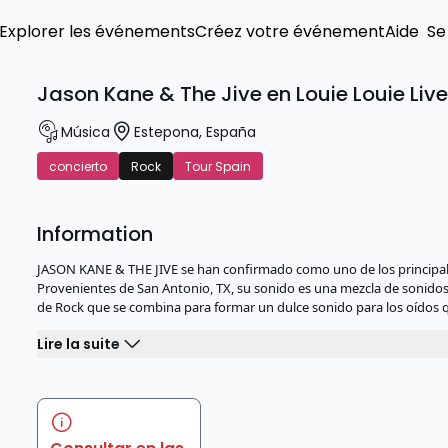
Explorer les événements
Créez votre événement
Aide
Se
Jason Kane & The Jive en Louie Louie Liv
Música
Estepona
,
España
concierto
Rock
Tour Spain
Information
JASON KANE & THE JIVE se han confirmado como uno de los principal
Provenientes de San Antonio, TX, su sonido es una mezcla de sonidos 
de Rock que se combina para formar un dulce sonido para los oí­dos
Lire la suite