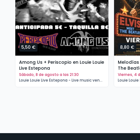
5,50 €
8,80 €
Among Us + Periscopio en Louie Louie
Melodías 
Live Estepona
The Beatl
sábado, 8 de agosto a las 21:30
viernes, 4
Louie Louie Live Estepona - Live music venue Estepona | Estepona