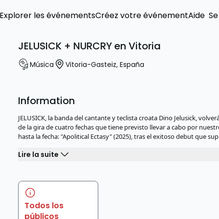
Explorer les événements
Créez votre événement
Aide
Se
JELUSICK + NURCRY en Vitoria
Música
Vitoria-Gasteiz
,
España
Information
JELUSICK, la banda del cantante y teclista croata Dino Jelusick, vo
de la gira de cuatro fechas que tiene previsto llevar a cabo por nuest
hasta la fecha: "Apolitical Ectasy" (2025), tras el exitoso debut que s
Lire la suite
Todos los
públicos