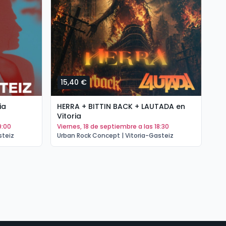
15,40 €
1
ia
HERRA + BITTIN BACK + LAUTADA en
PO
Vitoria
(T
9:00
viernes, 18 de septiembre a las 18:30
s
steiz
Urban Rock Concept | Vitoria-Gasteiz
Ur