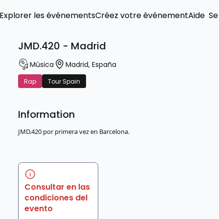
Explorer les événements
Créez votre événement
Aide
Se
JMD.420 - Madrid
Música
Madrid
,
España
Rap
Tour Spain
Information
JMD.420 por primera vez en Barcelona.
Consultar en las
condiciones del
evento