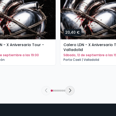
20,40 €
N - X Aniversario Tour -
Calero LDN - X Aniversario 
Valladolid
1 de septiembre a las 19:00
sábado, 12 de septiembre a las 1
eón
Porta Caeli | Valladolid