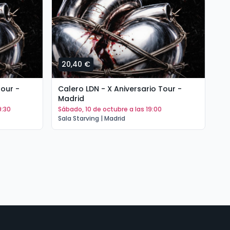
20,40 €
3
Tour -
Calero LDN - X Aniversario Tour -
Se
Madrid
de
9:30
sábado, 10 de octubre a las 19:00
v
Sala Starving | Madrid
San