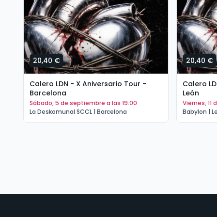
20,40 €
20,40 €
Calero LDN - X Aniversario Tour -
Calero LD
Barcelona
León
sábado, 5 de septiembre a las 19:00
viernes, 1
La Deskomunal SCCL | Barcelona
Babylon | L