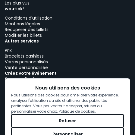
Les plus vus
woutick!
Conditions d'utilisation
Mentions légales
Récupérer des billets
Modifier les billets
Autres services
Prix
Bracelets cashless
Verres personnalisés
Vente personnalisée
Créez votre événement
Service client
Travailler avec woutick!
Nous utilisons des cookies
Politique de cookies
Nous utilisons des cookies pour améliorer votre expérience,
Consentement aux cookies
analyser l'utilisation du site et afficher des publicités
pertinentes. Vous pouvez tout accepter, refuser ou
personnaliser votre choix.
Politique de cookies
.
Refuser
Personnaliser