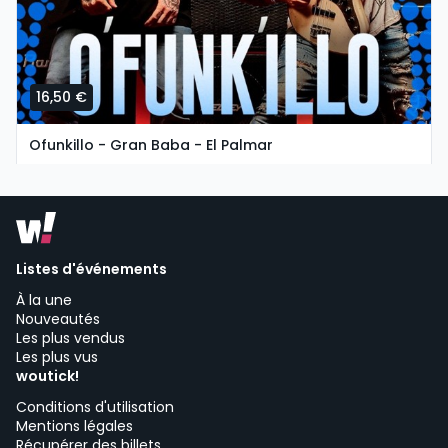
16,50 €
Ofunkillo - Gran Baba - El Palmar
martes, 11 de agosto a las 19:30
Chiringuito Gran Baba | Vejer de la Frontera
Listes d'événements
À la une
Nouveautés
Les plus vendus
Les plus vus
woutick!
Conditions d'utilisation
Mentions légales
Récupérer des billets