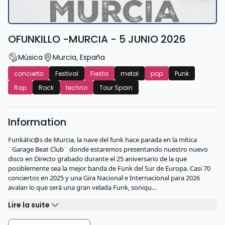
OFUNKILLO -MURCIA - 5 JUNIO 2026
Música
Murcia
,
España
concierto
Festival
Fiesta
metal
pop
Punk
Rap
Rock
techno
Tour Spain
Information
Funkátic@s de Murcia, la nave del funk hace parada en la mítica
¨Garage Beat Club¨ donde estaremos presentando nuestro nuevo
disco en Directo grabado durante el 25 aniversario de la que
posiblemente sea la mejor banda de Funk del Sur de Europa. Casi 70
conciertos en 2025 y una Gira Nacional e Internacional para 2026
avalan lo que será una gran velada Funk, soniqu…
Lire la suite