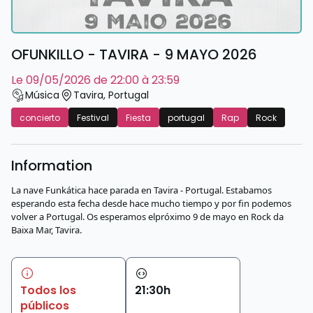
OFUNKILLO - TAVIRA - 9 MAYO 2026
le 09/05/2026 de 22:00 à 23:59
Música
Tavira
,
Portugal
concierto
Festival
Fiesta
portugal
Rap
Rock
Information
La nave Funkática hace parada en Tavira - Portugal. Estabamos
esperando esta fecha desde hace mucho tiempo y por fin podemos
volver a Portugal. Os esperamos elpróximo 9 de mayo en Rock da
Baixa Mar, Tavira.
Todos los
21
:
30
h
públicos