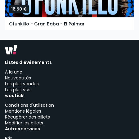
16,50 €
Ofunkillo - Gran Baba - El Palmar
martes, 11 de agosto a las 19:30
Chiringuito Gran Baba | Vejer de la Frontera
Listes d'événements
À la une
Nouveautés
Les plus vendus
Les plus vus
woutick!
Conditions d'utilisation
Mentions légales
Récupérer des billets
Modifier les billets
Autres services
Prix