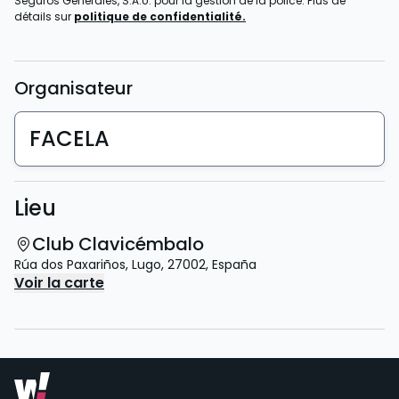
Seguros Generales, S.A.U. pour la gestion de la police. Plus de
détails sur
politique de confidentialité.
Organisateur
FACELA
Lieu
Club Clavicémbalo
Rúa dos Paxariños
,
Lugo
,
27002
,
España
Voir la carte