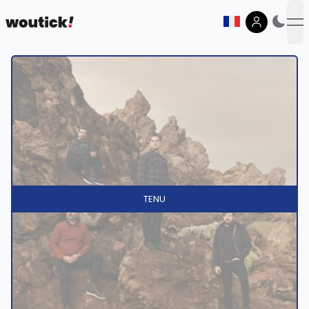
op
TENU