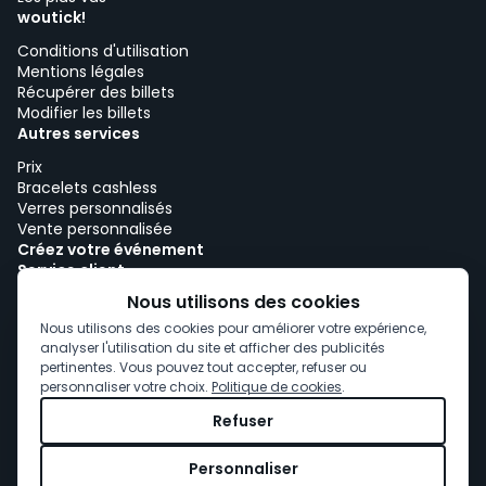
woutick!
Conditions d'utilisation
Mentions légales
Récupérer des billets
Modifier les billets
Autres services
Prix
Bracelets cashless
Verres personnalisés
Vente personnalisée
Créez votre événement
Service client
Travailler avec woutick!
Nous utilisons des cookies
Politique de cookies
Nous utilisons des cookies pour améliorer votre expérience,
Consentement aux cookies
analyser l'utilisation du site et afficher des publicités
pertinentes. Vous pouvez tout accepter, refuser ou
personnaliser votre choix.
Politique de cookies
.
Refuser
Personnaliser