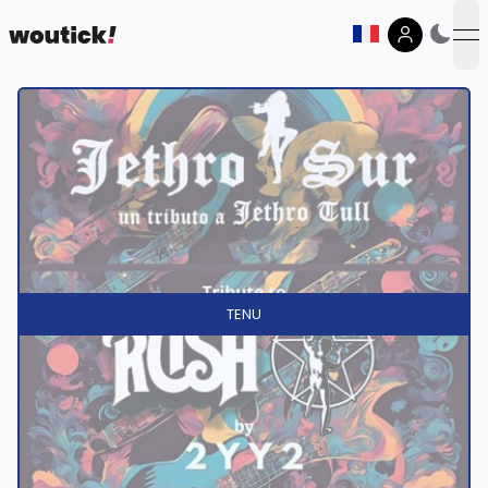
op
TENU