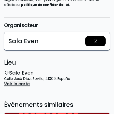
Seguros Generales, S.A.U. pour la gestion de la police. Plus de
détails sur
politique de confidentialité.
Organisateur
Sala Even
Lieu
Sala Even
Calle José Díaz
,
Sevilla
,
41009
,
España
Voir la carte
Événements similaires