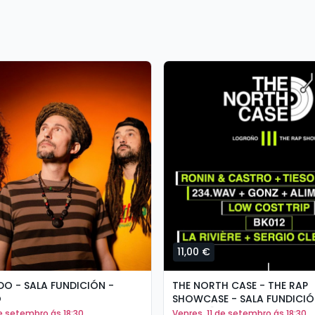
11,00 €
O - SALA FUNDICIÓN -
THE NORTH CASE - THE RAP
O
SHOWCASE - SALA FUNDICIÓ
LOGROÑO
de setembro ás 18:30
venres, 11 de setembro ás 18:30