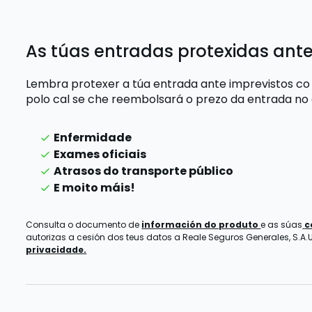
As túas entradas protexidas ante
Lembra protexer a túa entrada ante imprevistos co
polo cal se che reembolsará o prezo da entrada
no
Enfermidade
Exames oficiais
Atrasos do transporte público
E moito máis!
Consulta o documento de
información do produto
e as súas
c
autorizas a cesión dos teus datos a Reale Seguros Generales, S.A.U.
privacidade.