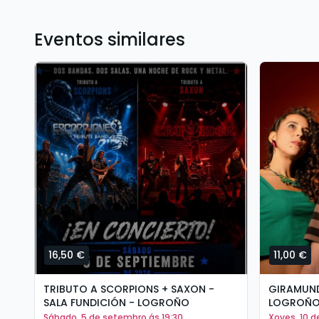
Eventos similares
16,50 €
11,00 €
TRIBUTO A SCORPIONS + SAXON -
GIRAMUND
SALA FUNDICIÓN - LOGROÑO
LOGROÑ
sábado, 5 de setembro ás 19:30
xoves, 10 