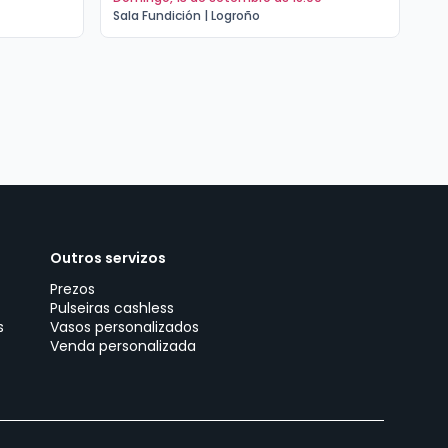
Sala Fundición | Logroño
Sal
Outros servizos
Prezos
Pulseiras cashless
s
Vasos personalizados
Venda personalizada