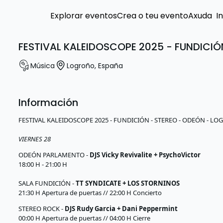
Explorar eventos
Crea o teu evento
Axuda
I
FESTIVAL KALEIDOSCOPE 2025 - FUNDICI
Música
Logroño
,
España
Información
FESTIVAL KALEIDOSCOPE 2025 - FUNDICIÓN - STEREO - ODEÓN - L
VIERNES 28
ODEÓN PARLAMENTO -
DJS Vicky Revivalite + PsychoVictor
18:00 H - 21:00 H
SALA FUNDICIÓN -
TT SYNDICATE + LOS STORNINOS
21:30 H Apertura de puertas // 22:00 H Concierto
STEREO ROCK -
DJS Rudy Garcia + Dani Peppermint
00:00 H Apertura de puertas // 04:00 H Cierre