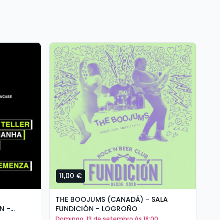
11,00 €
1
THE BOOJUMS (CANADÁ) - SALA
AR
N -
FUNDICIÓN - LOGROÑO
DO
domingo, 13 de setembro ás 18:00
v