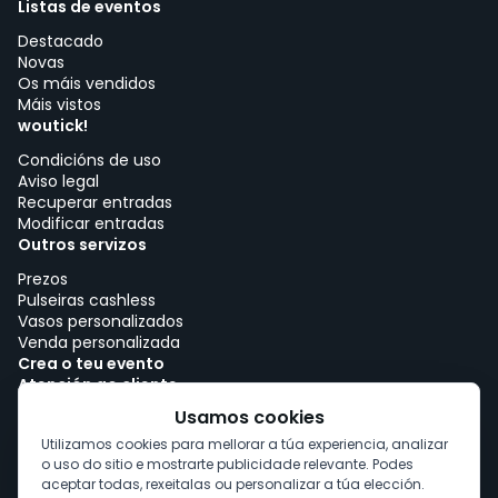
Listas de eventos
Destacado
Novas
Os máis vendidos
Máis vistos
woutick!
Condicións de uso
Aviso legal
Recuperar entradas
Modificar entradas
Outros servizos
Prezos
Pulseiras cashless
Vasos personalizados
Venda personalizada
Crea o teu evento
Atención ao cliente
Traballar con woutick!
Usamos cookies
Política de cookies
Utilizamos cookies para mellorar a túa experiencia, analizar
Consentimento de cookies
o uso do sitio e mostrarte publicidade relevante. Podes
aceptar todas, rexeitalas ou personalizar a túa elección.