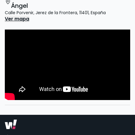
Ángel
Calle Porvenir
,
Jerez de la Frontera
,
11401
,
España
Ver mapa