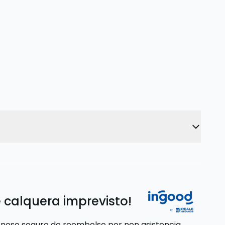
 calquera imprevisto!
 noso seguro de reembolso por non asistencia,