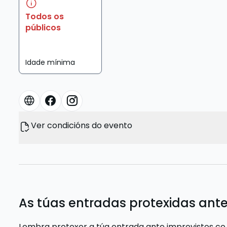
Todos os
públicos
Idade mínima
Ver condicións do evento
As túas entradas protexidas ante
Lembra protexer a túa entrada ante imprevistos co