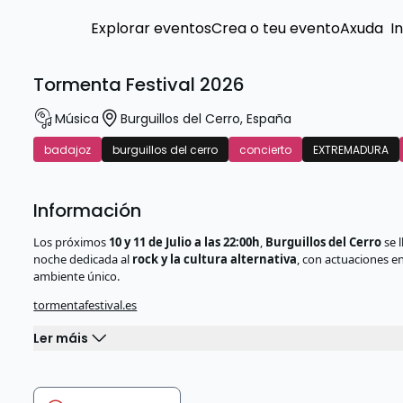
Explorar eventos
Crea o teu evento
Axuda
I
Tormenta Festival 2026
Música
Burguillos del Cerro
,
España
badajoz
burguillos del cerro
concierto
EXTREMADURA
Información
Los próximos
10 y 11 de Julio a las 22:00h
,
Burguillos del Cerro
se 
noche dedicada al
rock y la cultura alternativa
, con actuaciones en
ambiente único.
tormentafestival.es
Ler máis