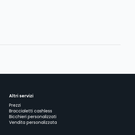
Altri servizi
Prezzi
Braccialetti cashless
Bicchieri personalizzati
Vendita personalizzata