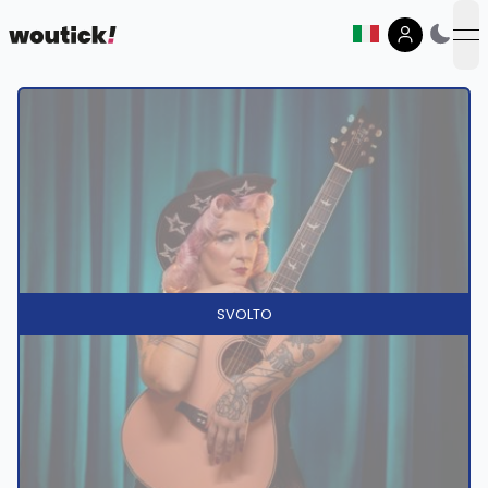
op
SVOLTO