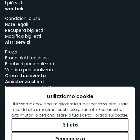
I più visti
woutick!
Condizioni d'uso
Note legali
Recupera biglietti
Modifica biglietti
Altri servizi
Prezzi
Braccialetti cashless
Bicchieri personalizzati
Vendita personalizzata
Crea il tuo evento
Assistenza clienti
Lavora con woutick!
Politica sui cookie
Utilizziamo cookie
Consenso ai cookie
Utilizziamo cookie per migliorare la tua esperienza, analizzare
l'uso del sito e mostrarti pubblicità pertinente. Puoi accettarli
tutti, rifiutarli o personalizzare la tua scelta.
Politica sui cookie
.
Rifiuta
Personalizza