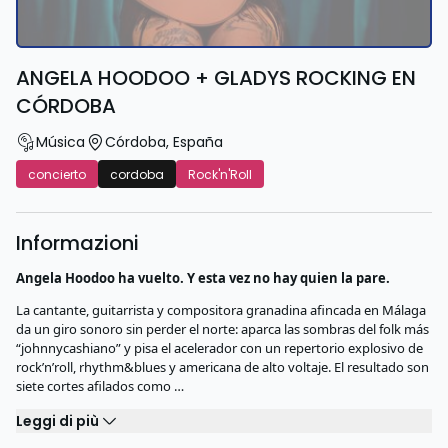
ANGELA HOODOO + GLADYS ROCKING EN
CÓRDOBA
Música
Córdoba
,
España
concierto
cordoba
Rock'n'Roll
Informazioni
Angela Hoodoo ha vuelto. Y esta vez no hay quien la pare.
La cantante, guitarrista y compositora granadina afincada en Málaga
da un giro sonoro sin perder el norte: aparca las sombras del folk más
“johnnycashiano” y pisa el acelerador con un repertorio explosivo de
rock’n’roll, rhythm&blues y americana de alto voltaje. El resultado son
siete cortes afilados como …
Leggi di più