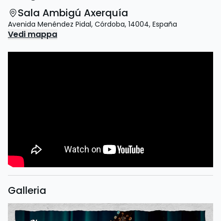
Sala Ambigú Axerquía
Avenida Menéndez Pidal
,
Córdoba
,
14004
,
España
Vedi mappa
Galleria