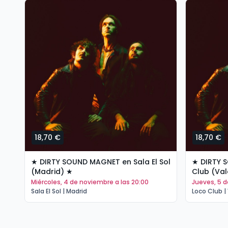
18,70 €
18,70 €
★ DIRTY SOUND MAGNET en Sala El Sol
★ DIRTY 
(Madrid) ★
Club (Val
miércoles, 4 de noviembre a las 20:00
jueves, 5 
Sala El Sol | Madrid
Loco Club |