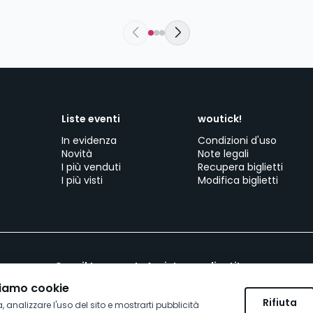
Liste eventi
woutick!
In evidenza
Condizioni d'uso
Novità
Note legali
I più venduti
Recupera biglietti
I più visti
Modifica biglietti
Crea il tuo evento
Assistenza clienti
Lavora con wo
ziamo cookie
Rifiuta
, analizzare l'uso del sito e mostrarti pubblicità