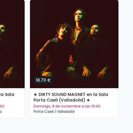
18,70 €
1
★ DIRTY SOUND MAGNET en la Sala
★ 
Porta Caeli (Valladolid) ★
Re
:00
domingo, 8 de noviembre a las 19:00
v
a
Porta Caeli | Valladolid
Sal