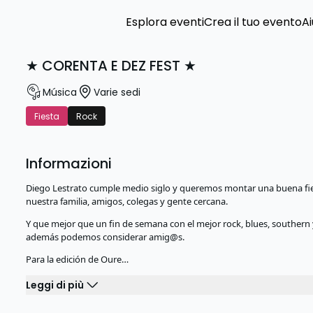
Esplora eventi
Crea il tuo evento
Ai
★ CORENTA E DEZ FEST ★
Música
Varie sedi
Fiesta
Rock
Informazioni
Diego Lestrato cumple medio siglo y queremos montar una buena fiest
nuestra familia, amigos, colegas y gente cercana.
Y que mejor que un fin de semana con el mejor rock, blues, southern 
además podemos considerar amig@s.
Para la edición de Oure…
Leggi di più