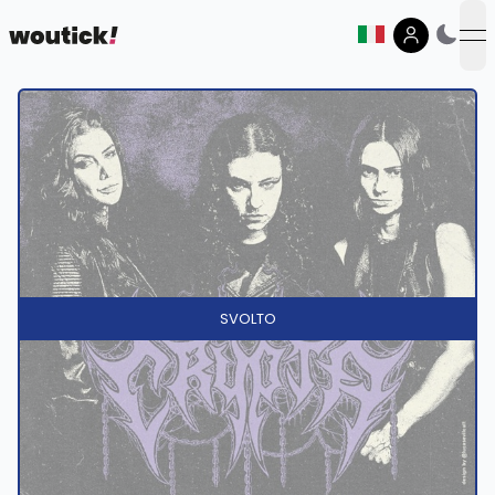
op
SVOLTO