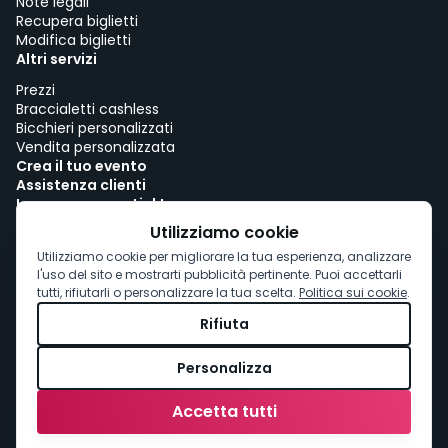
Note legali
Recupera biglietti
Modifica biglietti
Altri servizi
Prezzi
Braccialetti cashless
Bicchieri personalizzati
Vendita personalizzata
Crea il tuo evento
Assistenza clienti
Lavora con woutick!
Politica sui cookie
Utilizziamo cookie
Consenso ai cookie
Utilizziamo cookie per migliorare la tua esperienza, analizzare
l'uso del sito e mostrarti pubblicità pertinente. Puoi accettarli
tutti, rifiutarli o personalizzare la tua scelta.
Politica sui cookie
.
Rifiuta
Personalizza
Accetta tutti