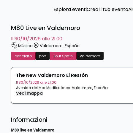
Esplora eventi
Crea il tuo evento
Ai
M80 Live en Valdemoro
il 30/10/2026 alle 21:00
Música
Valdemoro
,
España
concierto
pop
Tour Spain
valdemoro
The New Valdemoro El Restón
Il 30/10/2026 alle 21:00
Avenida del Mar Mediterráneo
.
Valdemoro
,
España
.
Vedi mappa
Informazioni
M80 live en Valdemoro