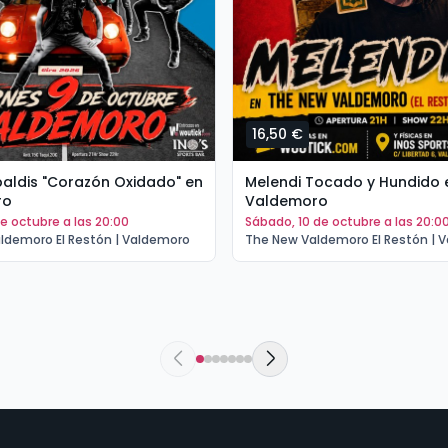
16,50 €
tipaldis "Corazón Oxidado" en
Melendi Tocado y Hundido 
ro
Valdemoro
 de octubre a las 20:00
sábado, 10 de octubre a las 20:0
ldemoro El Restón | Valdemoro
The New Valdemoro El Restón | 