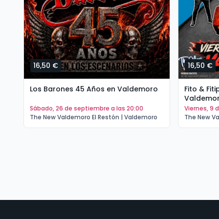
16,50 €
16,50 €
Los Barones 45 Años en Valdemoro
Fito & Fi
Valdemo
sábado, 26 de septiembre a las 20:00
viernes, 9
The New Valdemoro El Restón | Valdemoro
The New Va