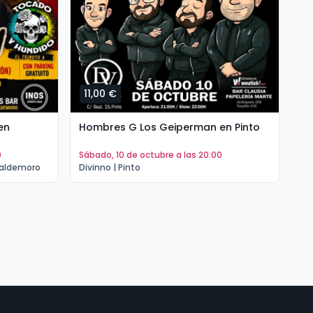
11,00 €
1
en
Hombres G Los Geiperman en Pinto
Hé
Va
0
sábado, 10 de octubre a las 20:00
sá
Valdemoro
Divinno | Pinto
Th