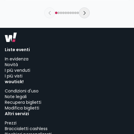
sábado, 26 de septiembre a las 20:00
The New Valdemoro El Restón | Valdemoro
Liste eventi
In evidenza
Novità
I più venduti
I più visti
woutick!
Condizioni d'uso
Note legali
Recupera biglietti
Modifica biglietti
Altri servizi
Prezzi
Braccialetti cashless