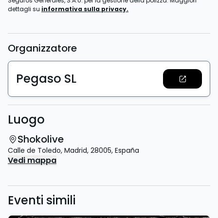
Seguros Generales, S.A.U. per la gestione della polizza. Maggiori
dettagli su
informativa sulla privacy.
Organizzatore
Pegaso SL
Luogo
Shokolive
Calle de Toledo
,
Madrid
,
28005
,
España
Vedi mappa
Eventi simili