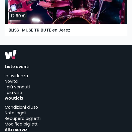
12,60 €
BLISS · MUSE TRIBUTE en Jerez
domingo, 8 de noviembre a las 19:30
Asociación Cultural La Guarida del Ángel | Jerez de la Frontera
Liste eventi
In evidenza
Novità
I più venduti
I più visti
woutick!
Condizioni d'uso
Note legali
Recupera biglietti
Modifica biglietti
Altri servizi