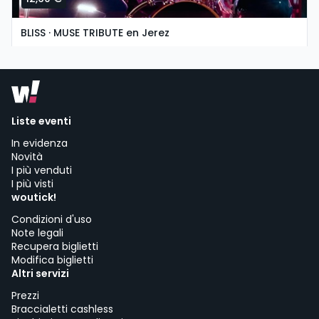
BLISS · MUSE TRIBUTE en Jerez
domingo, 8 de noviembre a las 19:30
Asociación Cultural La Guarida del Ángel | Jerez de la Frontera
Liste eventi
In evidenza
Novità
I più venduti
I più visti
woutick!
Condizioni d'uso
Note legali
Recupera biglietti
Modifica biglietti
Altri servizi
Prezzi
Braccialetti cashless