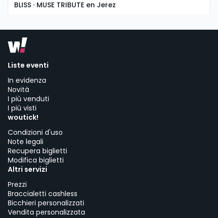
BLISS · MUSE TRIBUTE en Jerez
domingo, 8 de noviembre a las 19:30
Asociación Cultural La Guarida del Ángel | Jerez de la Frontera
Liste eventi
In evidenza
Novità
I più venduti
I più visti
woutick!
Condizioni d'uso
Note legali
Recupera biglietti
Modifica biglietti
Altri servizi
Prezzi
Braccialetti cashless
Bicchieri personalizzati
Vendita personalizzata