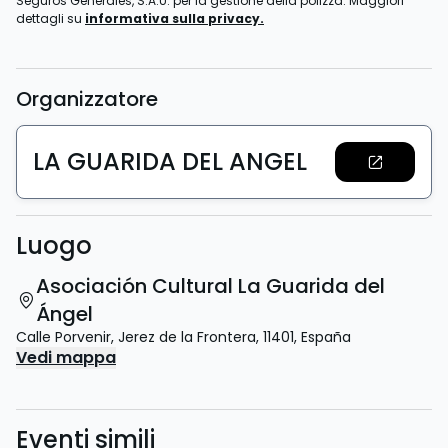
Seguros Generales, S.A.U. per la gestione della polizza. Maggiori
dettagli su
informativa sulla privacy.
Organizzatore
LA GUARIDA DEL ANGEL
Luogo
Asociación Cultural La Guarida del
Ángel
Calle Porvenir
,
Jerez de la Frontera
,
11401
,
España
Vedi mappa
Eventi simili