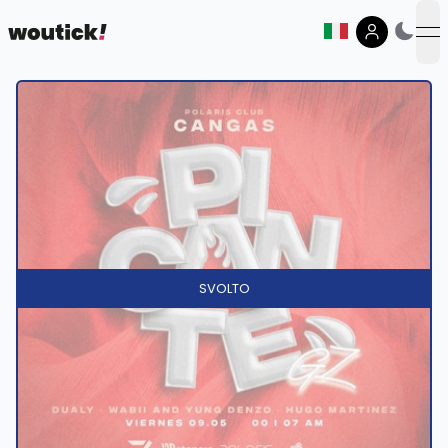
op
SVOLTO