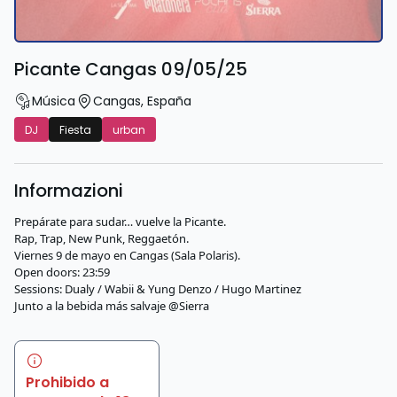
Picante Cangas 09/05/25
Música
Cangas
,
España
DJ
Fiesta
urban
Informazioni
Prepárate para sudar… vuelve la Picante.
Rap, Trap, New Punk, Reggaetón.
Viernes 9 de mayo en Cangas (Sala Polaris).
Open doors: 23:59
Sessions: Dualy / Wabii & Yung Denzo / Hugo Martinez
Junto a la bebida más salvaje @Sierra
Prohibido a