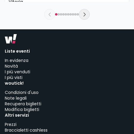
Vitoria
sábado, 5 de septiembre a las 18:30
Urban Rock Concept | Vitoria-Gasteiz
Liste eventi
In evidenza
Novità
I più venduti
I più visti
woutick!
Condizioni d'uso
Note legali
Recupera biglietti
Modifica biglietti
Altri servizi
Prezzi
Braccialetti cashless