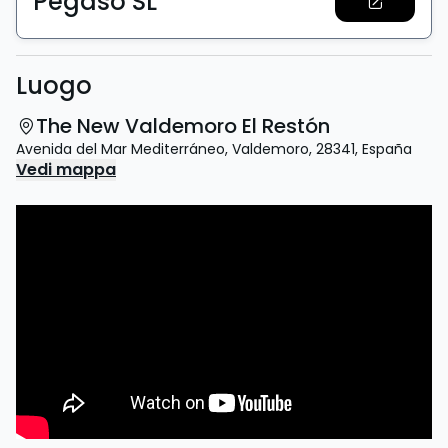
Pegaso SL
Luogo
The New Valdemoro El Restón
Avenida del Mar Mediterráneo
,
Valdemoro
,
28341
,
España
Vedi mappa