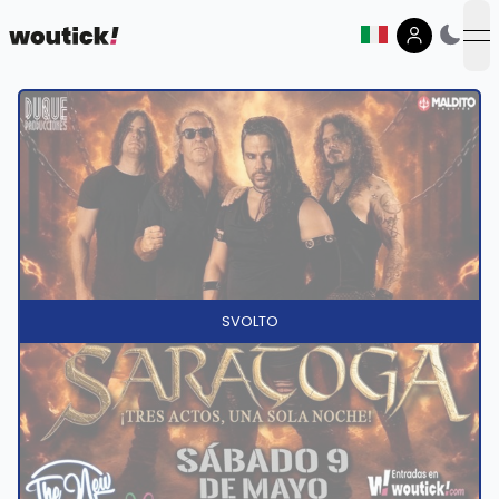
op
SVOLTO