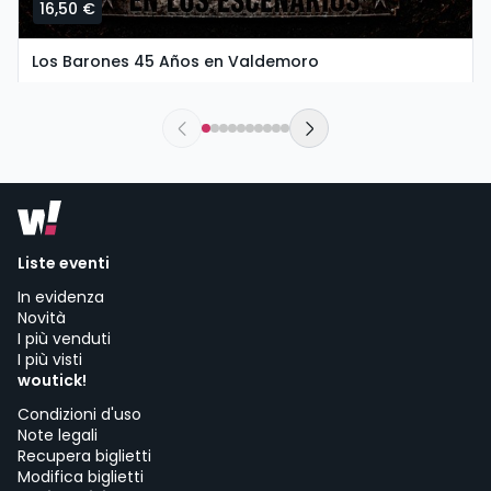
16,50 €
Los Barones 45 Años en Valdemoro
sábado, 26 de septiembre a las 20:00
The New Valdemoro El Restón | Valdemoro
Liste eventi
In evidenza
Novità
I più venduti
I più visti
woutick!
Condizioni d'uso
Note legali
Recupera biglietti
Modifica biglietti