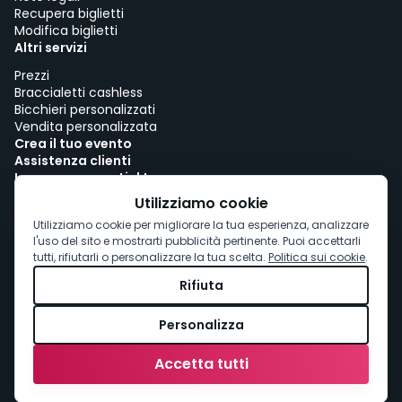
Recupera biglietti
Modifica biglietti
Altri servizi
Prezzi
Braccialetti cashless
Bicchieri personalizzati
Vendita personalizzata
Crea il tuo evento
Assistenza clienti
Lavora con woutick!
Politica sui cookie
Utilizziamo cookie
Consenso ai cookie
Utilizziamo cookie per migliorare la tua esperienza, analizzare
l'uso del sito e mostrarti pubblicità pertinente. Puoi accettarli
tutti, rifiutarli o personalizzare la tua scelta.
Politica sui cookie
.
Rifiuta
Personalizza
Accetta tutti