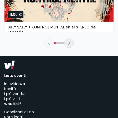
11,00 €
SILLY SALLY + KONTROL MENTAL en el STEREO de
Logroño
sábado, 5 de septiembre a las 20:00
Stereo Rock & Roll Bar | Logroño
Liste eventi
In evidenza
Novità
I più venduti
I più visti
woutick!
Condizioni d'uso
Note legali