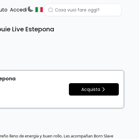
uto
Accedi
ouie Live Estepona
stepona
Acquista
reño lleno de energía y buen rollo. Les acompañan Born Slave