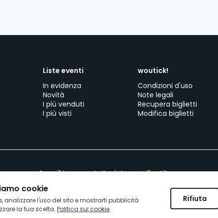
Liste eventi
woutick!
In evidenza
Condizioni d'uso
Novità
Note legali
I più venduti
Recupera biglietti
I più visti
Modifica biglietti
Crea il tuo evento
Assistenza clienti
Lavora con wo
ziamo cookie
Rifiuta
, analizzare l'uso del sito e mostrarti pubblicità
lizzare la tua scelta.
Politica sui cookie
.