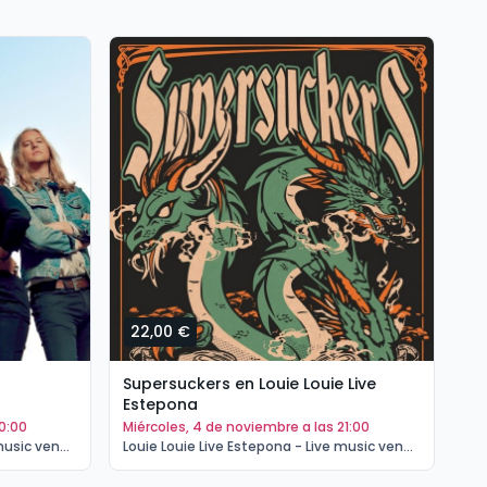
22,00 €
Supersuckers en Louie Louie Live
Estepona
20:00
miércoles, 4 de noviembre a las 21:00
Louie Louie Live Estepona - Live music venue Estepona | Estepona
Louie Louie Live Estepona - Live music venue Estepona | Estepona