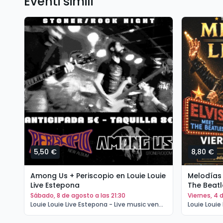
Eventi simili
5,50 €
8,80 €
Among Us + Periscopio en Louie Louie
Melodías 
Live Estepona
The Beatl
sábado, 8 de agosto a las 21:30
viernes, 4
Louie Louie Live Estepona - Live music venue Estepona | Estepona