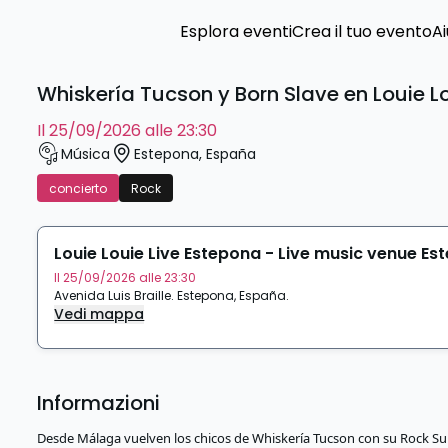
Esplora eventi
Crea il tuo evento
Ai
Whiskería Tucson y Born Slave en Louie L
il 25/09/2026 alle 23:30
Música
Estepona
,
España
concierto
Rock
Louie Louie Live Estepona - Live music venue E
Il 25/09/2026 alle 23:30
Avenida Luis Braille
.
Estepona
,
España
.
Vedi mappa
Informazioni
Desde Málaga vuelven los chicos de Whiskería Tucson con su Rock Su