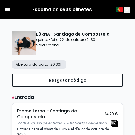
Escolha os seus bilhetes
L0RNA- Santiago de Compostela
quinta-feira 22, de outubro 21:30
Sala Capitol
Abertura da porta
:
20:30
h
Resgatar código
Entrada
Promo Lorna - Santiago de
24,20 €
Compostela
22.00€ Custo de entrada 2.20€ Gastos de Gestión
Entrada para el show de L0RNA el día 22 de octubre de
2026