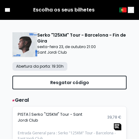
Escolha os seus bilhetes
Serko "125KM" Tour - Barcelona - Fin de
Gira
sexta-feira 23, de outubro 21:00
Sant Jordi Club
Abertura da porta
:
19:30
h
Resgatar código
Geral
PISTA | Serko "125KM" Tour - Sant
39,78 €
Jordi Club
Entrada General para : Serko "125KM" Tour - Barcelona -
Sant Jordi Club