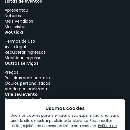
Listas de eventos
Apresentou
Notícias
Mais vendidos
Mais vistos
woutick!
Termos de uso
Aviso legal
Recuperar ingressos
Modificar ingressos
Outros serviços
Preços
Pulseiras sem contato
Óculos personalizados
Venda personalizada
Crie seu evento
Suporte ao cliente
Trabalhe com woutick!
Usamos cookies
Política de cookies
Usamos cookies para melhorar a sua experiência, analisar o
Consentimento de cookies
uso do site e mostrar publicidade relevante. Pode aceitar
todas, rejeitá-las ou personalizar a sua escolha.
Política de