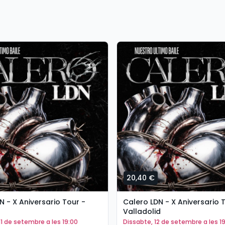
20,40 €
N - X Aniversario Tour -
Calero LDN - X Aniversario 
Valladolid
 11 de setembre a les 19:00
dissabte, 12 de setembre a les 1