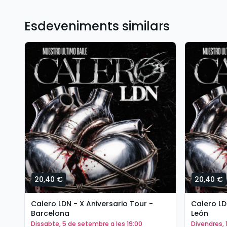
Esdeveniments similars
20,40 €
20,40 €
Calero LDN - X Aniversario Tour -
Calero LD
Barcelona
León
dissabte, 5 de setembre a les 19:00
divendres,