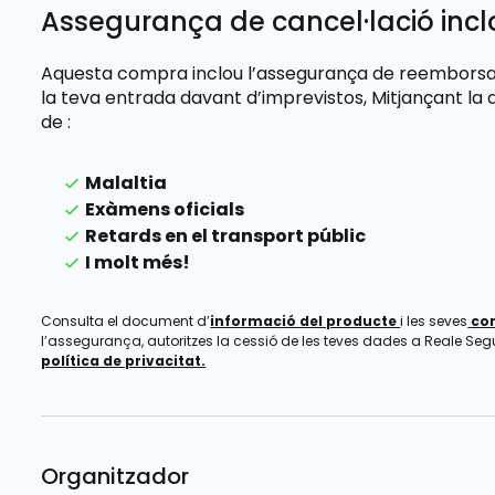
Assegurança de cancel·lació inc
Aquesta compra inclou l’assegurança de reemborsam
la teva entrada davant d’imprevistos,
Mitjançant la 
de
:
Malaltia
Exàmens oficials
Retards en el transport públic
I molt més!
Consulta el document d’
informació del producte
i les seves
co
l’assegurança, autoritzes la cessió de les teves dades a Reale Segur
política de privacitat.
Organitzador