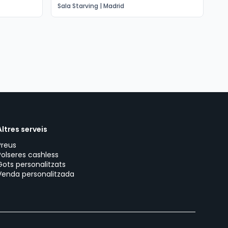
Sala Starving | Madrid
San
Altres serveis
Preus
Polseres cashless
Gots personalitzats
Venda personalitzada