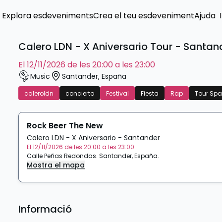
Explora esdeveniments
Crea el teu esdeveniment
Ajuda
Calero LDN - X Aniversario Tour - Santan
el 12/11/2026 de les 20:00 a les 23:00
Music
Santander
,
España
caleroldn
concierto
Festival
Fiesta
Rap
Tour Spa
Rock Beer The New
Calero LDN - X Aniversario - Santander
El 12/11/2026 de les 20:00 a les 23:00
Calle Peñas Redondas
.
Santander
,
España
.
Mostra el mapa
Informació