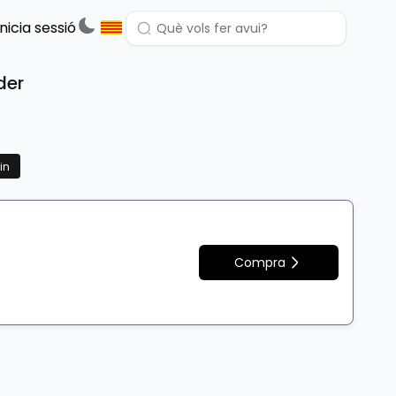
Inicia sessió
der
in
Compra