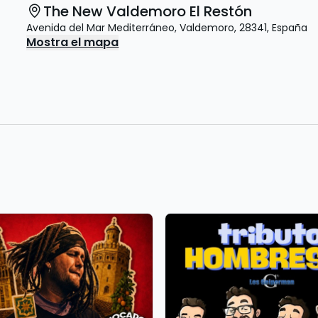
The New Valdemoro El Restón
Avenida del Mar Mediterráneo
,
Valdemoro
,
28341
,
España
Mostra el mapa