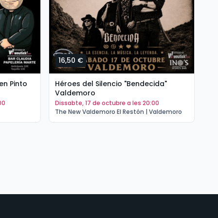
16,50 €
1
n Pinto
Héroes del Silencio "Bendecida"
La
Valdemoro
pa
00
dissabte, 17 de octubre a les 20:00
d
The New Valdemoro El Restón | Valdemoro
Th