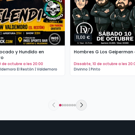
11,00 €
Tocado y Hundido en
Hombres G Los Geiperman e
ro
10 de octubre a les 20:00
dissabte, 10 de octubre a les 20:
ldemoro El Restón | Valdemoro
Divinno | Pinto