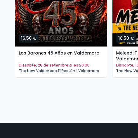
16,50 €
16,50 €
Los Barones 45 Años en Valdemoro
Melendi 
Valdemo
dissabte, 26 de setembre a les 20:00
dissabte, 
The New Valdemoro El Restón | Valdemoro
The New Va