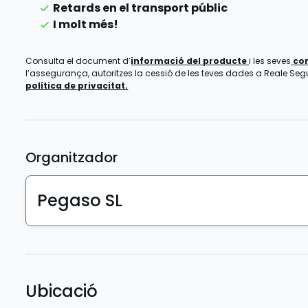
Retards en el transport públic
I molt més!
Consulta el document d’
informació del producte
i les seves
co
l’assegurança, autoritzes la cessió de les teves dades a Reale Segur
política de privacitat.
Organitzador
Pegaso SL
Ubicació