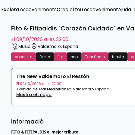
Explora esdeveniments
Crea el teu esdeveniment
Ajuda
Fito & Fitipaldis "Corazón Oxidado" en 
el 09/10/2026 a les 22:00
Music
Valdemoro
,
España
concierto
Fiesta
fito
pop
Tour Spain
tributo
v
The New Valdemoro El Restón
El 09/10/2026 a les 22:00
Avenida del Mar Mediterráneo
.
Valdemoro
,
España
.
Mostra el mapa
Informació
FITO & FITIPALDIS el mejor tributo