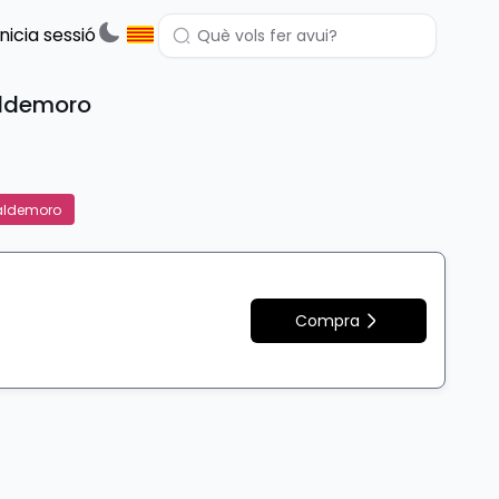
Inicia sessió
Valdemoro
aldemoro
Compra